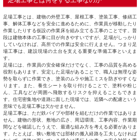
足場工事とは、建物の外壁工事、屋根工事、塗装工事、修繕工
事、解体工事などを安全に進めるために、作業員が移動したり
作業したりする仮設の作業床を組み立てる工事のことです。普
段は建物本体の工事に目が向きやすいですが、足場がしっかり
していなければ、高所での作業は安全に行えません。つまり足
場工事は、建設現場の土台を支える重要な準備工事といえま
す。
足場には、作業員の安全確保だけでなく、工事の品質を高める
役割もあります。安定した足場があることで、職人は無理な姿
勢を取らずに作業でき、塗装のムラや施工ミスを防ぎやすくな
ります。また、養生シートを取り付けることで、塗料や粉じ
ん、工具などが周囲へ飛散するリスクを抑えることもできま
す。住宅密集地や道路に面した現場では、近隣への配慮という
意味でも足場工事は欠かせません。
足場工事は、ただ鉄パイプや部材を組むだけの作業ではありま
せん。建物の形状、敷地の広さ、周辺環境、工事内容、作業期
間などを確認したうえで、最適な組み方を考える必要がありま
す。たとえば、狭い敷地では部材の搬入経路を工夫しなければ