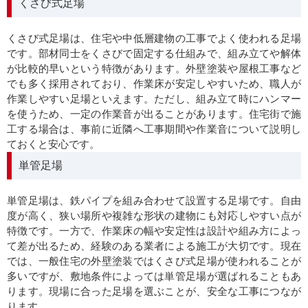
くさび式足場
くさび式足場は、住宅や中低層建物の工事でよく使われる足場
です。部材同士をくさびで固定する仕組みで、組み立てや解体
が比較的早いという特徴があります。外壁塗装や屋根工事など
でも多く採用されており、作業床が安定しやすいため、職人が
作業しやすい足場といえます。ただし、組み立て時にハンマー
を使うため、一定の作業音が出ることがあります。住宅街で施
工する場合は、事前に近隣へ工事期間や作業音について説明し
ておくと安心です。
単管足場
単管足場は、鉄パイプを組み合わせて設置する足場です。自由
度が高く、狭い場所や複雑な形状の建物にも対応しやすい点が
特徴です。一方で、作業床の幅や安定性は設計や組み方によっ
て差が出るため、経験のある業者による施工が大切です。現在
では、一般住宅の外壁塗装ではくさび式足場が使われることが
多いですが、敷地条件によっては単管足場が選ばれることもあ
ります。現場に合った足場を選ぶことが、安全な工事につなが
ります。