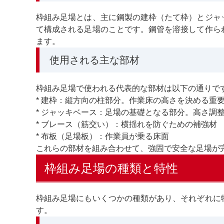
枠組み足場とは、主に鋼製の建枠（たて枠）とジャ
て構成される足場のことです。鋼管を溶接して作ら
ます。
使用される主な部材
枠組み足場で使われる代表的な部材は以下の通りで
* 建枠：縦方向の柱部分。作業床の高さを決める重
* ジャッキベース：足場の基礎となる部分。高さ調
* ブレース（筋交い）：横揺れを防ぐための補強材
* 布板（足場板）：作業員が乗る床面
これらの部材を組み合わせて、強固で安全な足場が
枠組み足場の種類と特性
枠組み足場にもいくつかの種類があり、それぞれに
す。