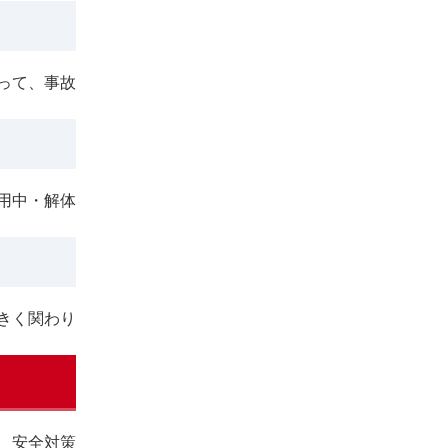
って、事故
用中・解体
きく関わり
、安全対策