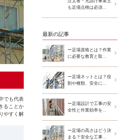
注文者・元請け事業主
も足場点検は必須...
最新の記事
ー足場資格とは？作業
に必要な教育と取...
ー足場ネットとは？役
割や種類、安全に...
中でも代表
ー足場設計で工事の安
きることか
全性と作業効率を...
りやすく解
ー足場の高さはどう決
まる？安全な工事...