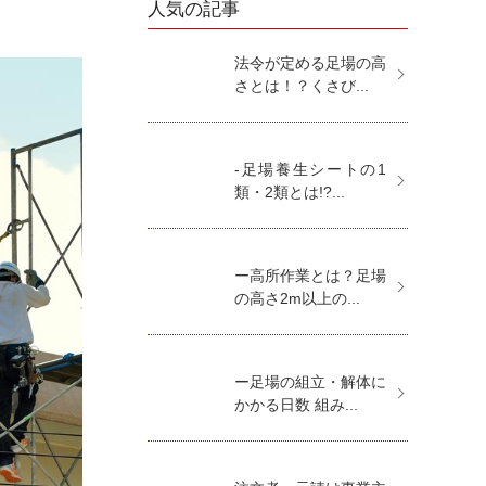
人気の記事
法令が定める足場の高
さとは！？くさび...
-足場養生シートの1
類・2類とは!?...
ー高所作業とは？足場
の高さ2m以上の...
ー足場の組立・解体に
かかる日数 組み...