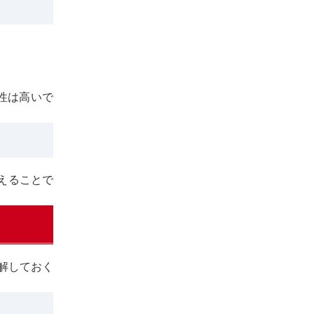
性は高いで
変えることで
解しておく