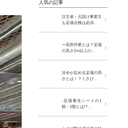
人気の記事
注文者・元請け事業主
も足場点検は必須...
ー高所作業とは？足場
の高さ2m以上の...
法令が定める足場の高
さとは！？くさび...
-足場養生シートの1
類・2類とは!?...