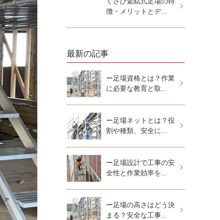
くさび緊結式足場の特
徴・メリットとデ...
最新の記事
ー足場資格とは？作業
に必要な教育と取...
ー足場ネットとは？役
割や種類、安全に...
ー足場設計で工事の安
全性と作業効率を...
ー足場の高さはどう決
まる？安全な工事...