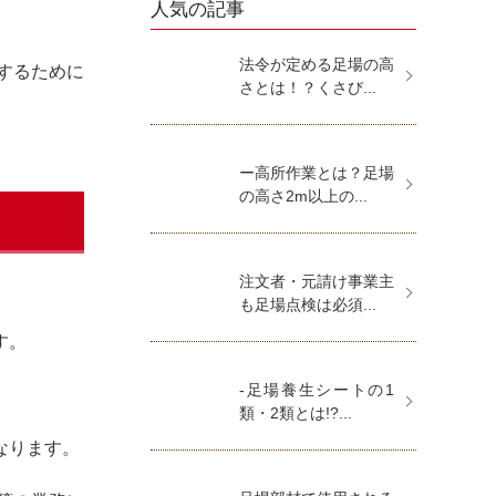
人気の記事
法令が定める足場の高
するために
さとは！？くさび...
ー高所作業とは？足場
の高さ2m以上の...
注文者・元請け事業主
。
も足場点検は必須...
す。
-足場養生シートの1
類・2類とは!?...
なります。