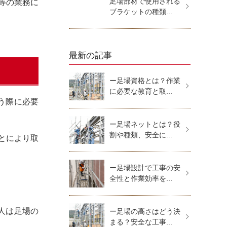
足場部材で使用される
等の業務に
ブラケットの種類...
最新の記事
ー足場資格とは？作業
に必要な教育と取...
う際に必要
ー足場ネットとは？役
割や種類、安全に...
とにより取
ー足場設計で工事の安
全性と作業効率を...
人は足場の
ー足場の高さはどう決
まる？安全な工事...