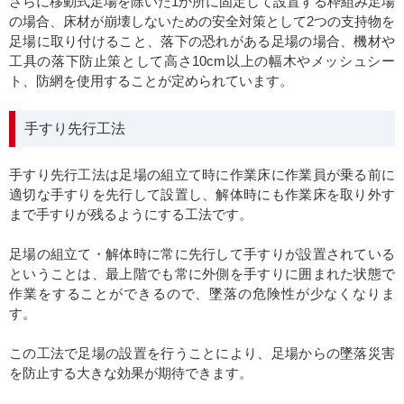
さらに移動式足場を除いた1か所に固定して設置する枠組み足場
の場合、床材が崩壊しないための安全対策として2つの支持物を
足場に取り付けること、落下の恐れがある足場の場合、機材や
工具の落下防止策として高さ10cm以上の幅木やメッシュシー
ト、防網を使用することが定められています。
手すり先行工法
手すり先行工法は足場の組立て時に作業床に作業員が乗る前に
適切な手すりを先行して設置し、解体時にも作業床を取り外す
まで手すりが残るようにする工法です。
足場の組立て・解体時に常に先行して手すりが設置されている
ということは、最上階でも常に外側を手すりに囲まれた状態で
作業をすることができるので、墜落の危険性が少なくなりま
す。
この工法で足場の設置を行うことにより、足場からの墜落災害
を防止する大きな効果が期待できます。