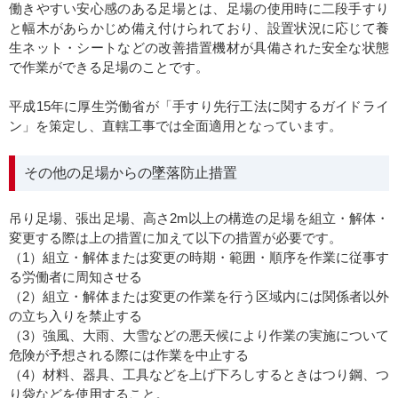
働きやすい安心感のある足場とは、足場の使用時に二段手すり
と幅木があらかじめ備え付けられており、設置状況に応じて養
生ネット・シートなどの改善措置機材が具備された安全な状態
で作業ができる足場のことです。
平成15年に厚生労働省が「手すり先行工法に関するガイドライ
ン」を策定し、直轄工事では全面適用となっています。
その他の足場からの墜落防止措置
吊り足場、張出足場、高さ2m以上の構造の足場を組立・解体・
変更する際は上の措置に加えて以下の措置が必要です。
（1）組立・解体または変更の時期・範囲・順序を作業に従事す
る労働者に周知させる
（2）組立・解体または変更の作業を行う区域内には関係者以外
の立ち入りを禁止する
（3）強風、大雨、大雪などの悪天候により作業の実施について
危険が予想される際には作業を中止する
（4）材料、器具、工具などを上げ下ろしするときはつり鋼、つ
り袋などを使用すること。